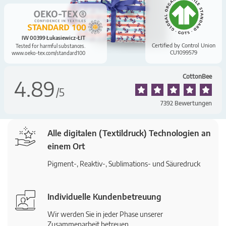
IW 00399 Łukasiewicz-ŁIT
Certified by Control Union
Tested for harmful substances.
CU1099579
www.oeko-tex.com/standard100
CottonBee
4.89
/
5
7392
Bewertungen
Alle digitalen (Textildruck) Technologien an
einem Ort
Pigment-, Reaktiv-, Sublimations- und Säuredruck
Individuelle Kundenbetreuung
Wir werden Sie in jeder Phase unserer
Zusammenarbeit betreuen