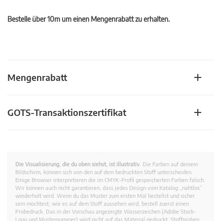
Bestelle über 10m um einen Mengenrabatt zu erhalten.
Mengenrabatt
GOTS-Transaktionszertifikat
Die Visualisierung, die du oben siehst, ist illustrativ.
Die Farben auf deinem
Bildschirm, können sich von den auf dem bedruckten Stoff unterscheiden.
Einige Browser interpretieren die im CMYK-Profil gespeicherten Farben falsch.
Wir können auch nicht garantieren, dass jedes Design vom Katalog „nahtlos”
wiederholt wird. Wenn du das Muster zum ersten Mal bestellst und sicher
sein möchtest, wie es auf dem Stoff aussehen wird, bestell zuerst einen
Probedruck. Das in der Vorschau angezeigte Wasserzeichen (Adobe Stock-
Logo und Musternummer) wird nicht auf das Material gedruckt. Stoffproben