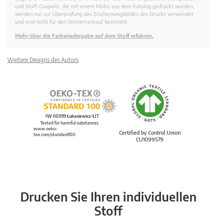
und Stoff-Coupons, die mit einem Motiv aus dem Katalog gedruckt wurden,
werden nur zur Überprüfung des Erscheinungsbildes des Drucks verwendet
und sind nicht für den Weiterverkauf bestimmt.
Mehr über die Farbwiedergabe auf dem Stoff erfahren.
Weitere Designs des Autors
IW 00399 Łukasiewicz-ŁIT
Tested for harmful substances.
www.oeko-
Certified by Control Union
tex.com/standard100
CU1099579
Drucken Sie Ihren individuellen
Stoff