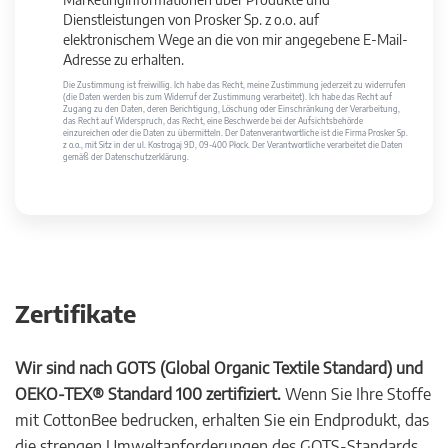
Dienstleistungen von Prosker Sp. z o.o. auf
elektronischem Wege an die von mir angegebene E-Mail-
Adresse zu erhalten.
Die Zustimmung ist freiwillig. Ich habe das Recht, meine Zustimmung jederzeit zu widerrufen
(die Daten werden bis zum Widerruf der Zustimmung verarbeitet). Ich habe das Recht auf
Zugang zu den Daten, deren Berichtigung, Löschung oder Einschränkung der Verarbeitung,
das Recht auf Widerspruch, das Recht, eine Beschwerde bei der Aufsichtsbehörde
einzureichen oder die Daten zu übermitteln. Der Datenverantwortliche ist die Firma Prosker Sp.
z o.o., mit Sitz in der ul. Kostrogaj 9D, 09-400 Płock. Der Verantwortliche verarbeitet die Daten
gemäß der Datenschutzerklärung.
Zertifikate
Wir sind nach GOTS (Global Organic Textile Standard) und
OEKO-TEX® Standard 100 zertifiziert.
Wenn Sie Ihre Stoffe
mit CottonBee bedrucken, erhalten Sie ein Endprodukt, das
die strengen Umweltanforderungen des GOTS-Standards