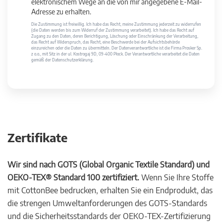
elektronischem Wege an die von mir angegebene E-Mail-
Adresse zu erhalten.
Die Zustimmung ist freiwillig. Ich habe das Recht, meine Zustimmung jederzeit zu widerrufen
(die Daten werden bis zum Widerruf der Zustimmung verarbeitet). Ich habe das Recht auf
Zugang zu den Daten, deren Berichtigung, Löschung oder Einschränkung der Verarbeitung,
das Recht auf Widerspruch, das Recht, eine Beschwerde bei der Aufsichtsbehörde
einzureichen oder die Daten zu übermitteln. Der Datenverantwortliche ist die Firma Prosker Sp.
z o.o., mit Sitz in der ul. Kostrogaj 9D, 09-400 Płock. Der Verantwortliche verarbeitet die Daten
gemäß der Datenschutzerklärung.
Zertifikate
Wir sind nach GOTS (Global Organic Textile Standard) und
OEKO-TEX® Standard 100 zertifiziert.
Wenn Sie Ihre Stoffe
mit CottonBee bedrucken, erhalten Sie ein Endprodukt, das
die strengen Umweltanforderungen des GOTS-Standards
und die Sicherheitsstandards der OEKO-TEX-Zertifizierung