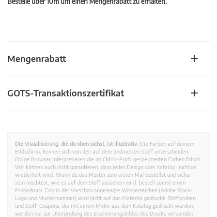
Bestelle über 10m um einen Mengenrabatt zu erhalten.
Mengenrabatt
GOTS-Transaktionszertifikat
Die Visualisierung, die du oben siehst, ist illustrativ.
Die Farben auf deinem
Bildschirm, können sich von den auf dem bedruckten Stoff unterscheiden.
Einige Browser interpretieren die im CMYK-Profil gespeicherten Farben falsch.
Wir können auch nicht garantieren, dass jedes Design vom Katalog „nahtlos”
wiederholt wird. Wenn du das Muster zum ersten Mal bestellst und sicher
sein möchtest, wie es auf dem Stoff aussehen wird, bestell zuerst einen
Probedruck. Das in der Vorschau angezeigte Wasserzeichen (Adobe Stock-
Logo und Musternummer) wird nicht auf das Material gedruckt. Stoffproben
und Stoff-Coupons, die mit einem Motiv aus dem Katalog gedruckt wurden,
werden nur zur Überprüfung des Erscheinungsbildes des Drucks verwendet