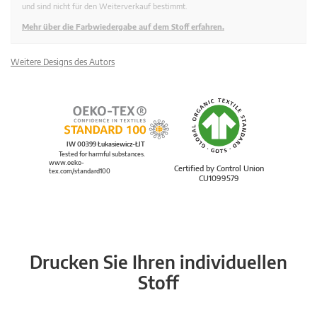
und sind nicht für den Weiterverkauf bestimmt.
Mehr über die Farbwiedergabe auf dem Stoff erfahren.
Weitere Designs des Autors
IW 00399 Łukasiewicz-ŁIT
Tested for harmful substances.
www.oeko-
Certified by Control Union
tex.com/standard100
CU1099579
Drucken Sie Ihren individuellen
Stoff