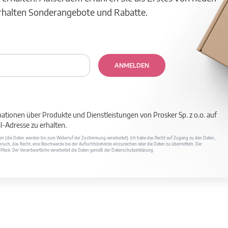
erhalten Sonderangebote und Rabatte.
ANMELDEN
mationen über Produkte und Dienstleistungen von Prosker Sp. z o.o. auf
-Adresse zu erhalten.
ufen (die Daten werden bis zum Widerruf der Zustimmung verarbeitet). Ich habe das Recht auf Zugang zu den Daten,
ruch, das Recht, eine Beschwerde bei der Aufsichtsbehörde einzureichen oder die Daten zu übermitteln. Der
400 Płock. Der Verantwortliche verarbeitet die Daten gemäß der Datenschutzerklärung.