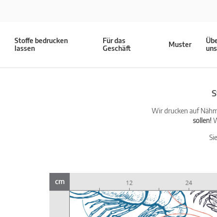
Stoffe bedrucken
Für das
Üb
Muster
lassen
Geschäft
un
S
Wir drucken auf Nähma
sollen!
W
Si