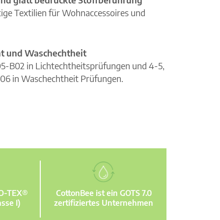
ge Textilien für Wohnaccessoires und
cht und Waschechtheit
105-B02 in Lichtechtheitsprüfungen und 4-5,
06 in Waschechtheit Prüfungen.
KO-TEX®
CottonBee ist ein GOTS 7.0
sse I)
zertifiziertes Unternehmen