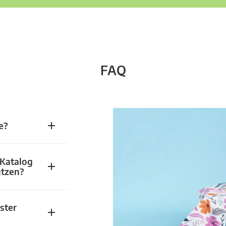
FAQ
e?
 Katalog
utzen?
ster