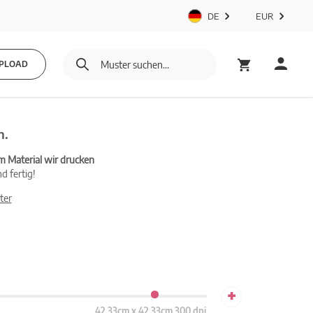
DE
EUR
PLOAD
n.
m Material wir drucken
d fertig!
ter
+
42.33cm x 42.33cm 300 dpi