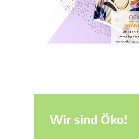
IW 00399 Ł
Tested for har
www.oeko-tex.c
Wir sind Öko!