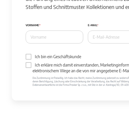
Stoffen und Schnittmuster Kollektionen und 
VORNAME
E-MAIL
Ich bin ein Geschäftskunde
Ich erkläre mich damit einverstanden, Marketinginfor
elektronischem Wege an die von mir angegebene E-Mail
Die Zustimmung ist freiwillig. Ich habe das Recht, meine Zustimmung jederzeit zu widerr
deren Berichtigung, Löschung oder Einschränkung der Verarbeitung, das Recht auf Widersp
Datenverantwortliche ist die Firma Prosker Sp. z o.o., mit Sitz in der ul. Kostrogaj 9D, 09-