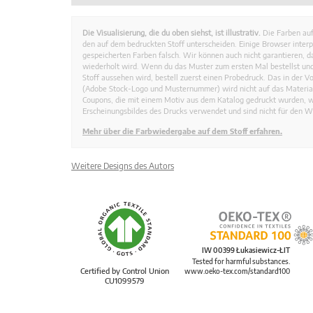
Die Visualisierung, die du oben siehst, ist illustrativ.
Die Farben auf
den auf dem bedruckten Stoff unterscheiden. Einige Browser interp
gespeicherten Farben falsch. Wir können auch nicht garantieren, 
wiederholt wird. Wenn du das Muster zum ersten Mal bestellst und
Stoff aussehen wird, bestell zuerst einen Probedruck. Das in der 
(Adobe Stock-Logo und Musternummer) wird nicht auf das Material
Coupons, die mit einem Motiv aus dem Katalog gedruckt wurden, 
Erscheinungsbildes des Drucks verwendet und sind nicht für den W
Mehr über die Farbwiedergabe auf dem Stoff erfahren.
Weitere Designs des Autors
IW 00399 Łukasiewicz-ŁIT
Tested for harmful substances.
Certified by Control Union
www.oeko-tex.com/standard100
CU1099579