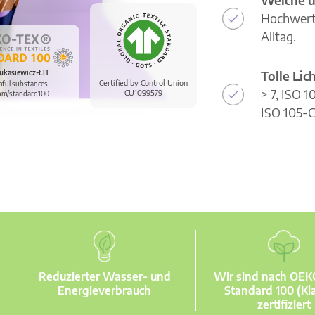
Hochwerti
Alltag.
Tolle Li
ukasiewicz-ŁIT
Certified by Control Union
mful substances.
> 7, ISO 
CU1099579
om/standard100
ISO 105-C
Reduzierter Wasser- und
Wir sind nach OE
Energieverbrauch
Standard 100 (Kla
zertifiziert