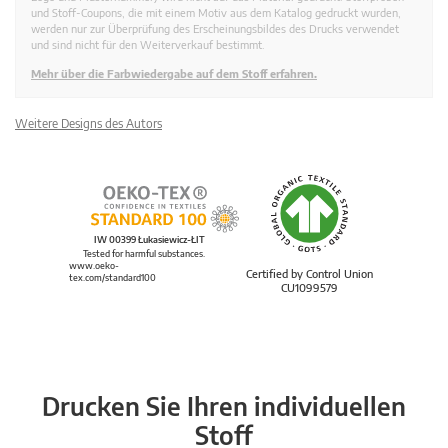
und Stoff-Coupons, die mit einem Motiv aus dem Katalog gedruckt wurden,
werden nur zur Überprüfung des Erscheinungsbildes des Drucks verwendet
und sind nicht für den Weiterverkauf bestimmt.
Mehr über die Farbwiedergabe auf dem Stoff erfahren.
Weitere Designs des Autors
IW 00399 Łukasiewicz-ŁIT
Tested for harmful substances.
www.oeko-
Certified by Control Union
tex.com/standard100
CU1099579
Drucken Sie Ihren individuellen
Stoff