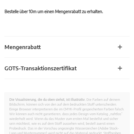
Bestelle über 10m um einen Mengenrabatt zu erhalten.
Mengenrabatt
GOTS-Transaktionszertifikat
Die Visualisierung, die du oben siehst, ist illustrativ.
Die Farben auf deinem
Bildschirm, können sich von den auf dem bedruckten Stoff unterscheiden.
Einige Browser interpretieren die im CMYK-Profil gespeicherten Farben falsch.
Wir können auch nicht garantieren, dass jedes Design vom Katalog „nahtlos”
wiederholt wird. Wenn du das Muster zum ersten Mal bestellst und sicher
sein möchtest, wie es auf dem Stoff aussehen wird, bestell zuerst einen
Probedruck. Das in der Vorschau angezeigte Wasserzeichen (Adobe Stock-
Logo und Musternummer) wird nicht auf das Material gedruckt. Stoffproben