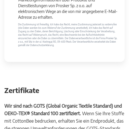
Dienstleistungen von Prosker Sp. z o.o. auf
elektronischem Wege an die von mir angegebene E-Mail-
Adresse zu erhalten.
Die Zustimmung ist freiwillig. Ich habe das Recht, meine Zustimmung jederzeit zu widerrufen
(die Daten werden bis zum Widerruf der Zustimmung verarbeitet). Ich habe das Recht auf
Zugang zu den Daten, deren Berichtigung, Löschung oder Einschränkung der Verarbeitung,
das Recht auf Widerspruch, das Recht, eine Beschwerde bei der Aufsichtsbehörde
einzureichen oder die Daten zu übermitteln. Der Datenverantwortliche ist die Firma Prosker Sp.
z o.o., mit Sitz in der ul. Kostrogaj 9D, 09-400 Płock. Der Verantwortliche verarbeitet die Daten
gemäß der Datenschutzerklärung.
Zertifikate
Wir sind nach GOTS (Global Organic Textile Standard) und
OEKO-TEX® Standard 100 zertifiziert.
Wenn Sie Ihre Stoffe
mit CottonBee bedrucken, erhalten Sie ein Endprodukt, das
die strengen Umweltanforderungen des GOTS-Standards