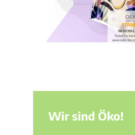
IW 00399 Ł
Tested for har
www.oeko-tex.c
Wir sind Öko!