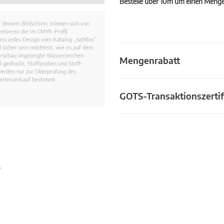
Bestelle über 10m um einen Mengen
 deinem Bildschirm, können sich von
retieren die im CMYK-Profil
dass jedes Design vom Katalog „nahtlos”
 sicher sein möchtest, wie es auf dem
Vorschau angezeigte Wasserzeichen
Mengenrabatt
 gedruckt. Stoffproben und Stoff-
werden nur zur Überprüfung des
eiterverkauf bestimmt.
GOTS-Transaktionszertif