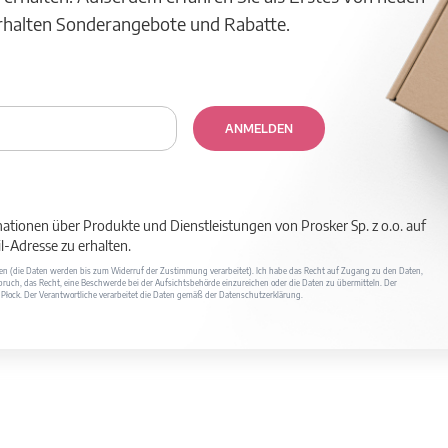
erhalten Sonderangebote und Rabatte.
ANMELDEN
mationen über Produkte und Dienstleistungen von Prosker Sp. z o.o. auf
-Adresse zu erhalten.
ufen (die Daten werden bis zum Widerruf der Zustimmung verarbeitet). Ich habe das Recht auf Zugang zu den Daten,
ruch, das Recht, eine Beschwerde bei der Aufsichtsbehörde einzureichen oder die Daten zu übermitteln. Der
400 Płock. Der Verantwortliche verarbeitet die Daten gemäß der Datenschutzerklärung.