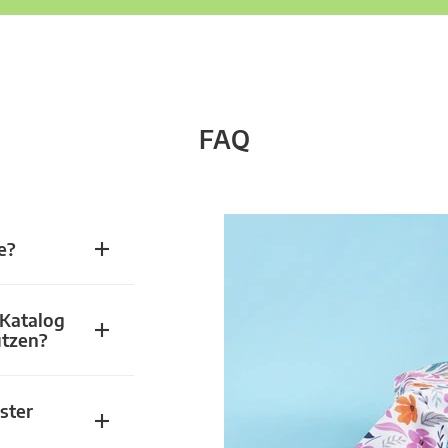
FAQ
e?
 Katalog
utzen?
ster