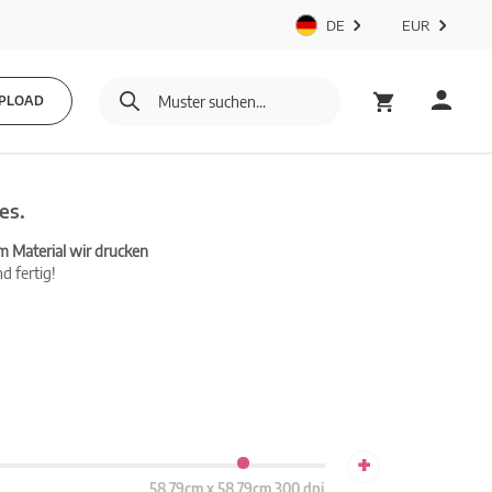
DE
EUR
PLOAD
es.
m Material wir drucken
d fertig!
+
58.79cm x 58.79cm 300 dpi