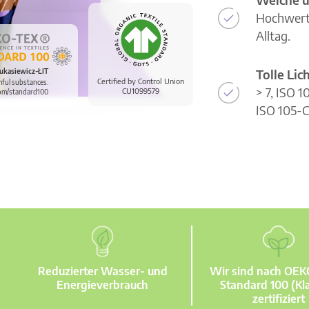
Hochwerti
Alltag.
Tolle Li
ukasiewicz-ŁIT
Certified by Control Union
mful substances.
> 7, ISO 
CU1099579
om/standard100
ISO 105-C
Reduzierter Wasser- und
Wir sind nach OE
Energieverbrauch
Standard 100 (Kla
zertifiziert