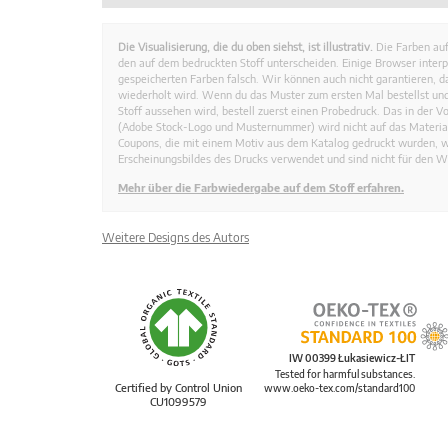
Die Visualisierung, die du oben siehst, ist illustrativ.
Die Farben auf
den auf dem bedruckten Stoff unterscheiden. Einige Browser interp
gespeicherten Farben falsch. Wir können auch nicht garantieren, 
wiederholt wird. Wenn du das Muster zum ersten Mal bestellst und
Stoff aussehen wird, bestell zuerst einen Probedruck. Das in der 
(Adobe Stock-Logo und Musternummer) wird nicht auf das Material
Coupons, die mit einem Motiv aus dem Katalog gedruckt wurden, 
Erscheinungsbildes des Drucks verwendet und sind nicht für den W
Mehr über die Farbwiedergabe auf dem Stoff erfahren.
Weitere Designs des Autors
IW 00399 Łukasiewicz-ŁIT
Tested for harmful substances.
Certified by Control Union
www.oeko-tex.com/standard100
CU1099579