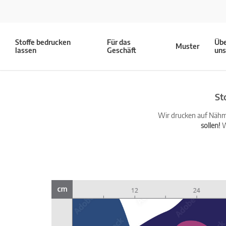
Stoffe bedrucken
Für das
Üb
Muster
lassen
Geschäft
un
St
Wir drucken auf Nähma
sollen!
W