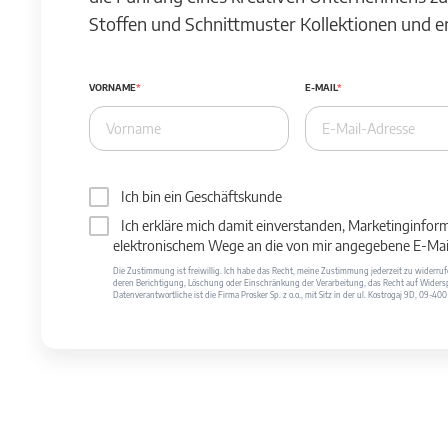
Stoffen und Schnittmuster Kollektionen und 
VORNAME
E-MAIL
Ich bin ein Geschäftskunde
Ich erkläre mich damit einverstanden, Marketinginfor
elektronischem Wege an die von mir angegebene E-Mail
Die Zustimmung ist freiwillig. Ich habe das Recht, meine Zustimmung jederzeit zu widerr
deren Berichtigung, Löschung oder Einschränkung der Verarbeitung, das Recht auf Widersp
Datenverantwortliche ist die Firma Prosker Sp. z o.o., mit Sitz in der ul. Kostrogaj 9D, 09-